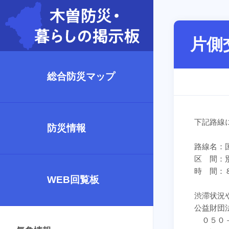
片側
総合防災マップ
下記路線
防災情報
路線名：
区 間：
時 間：
WEB回覧板
渋滞状況
公益財団
０５０－