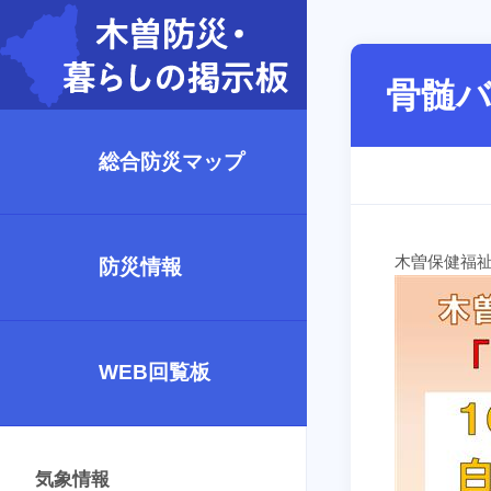
骨髄
総合防災マップ
木曽保健福
防災情報
WEB回覧板
気象情報