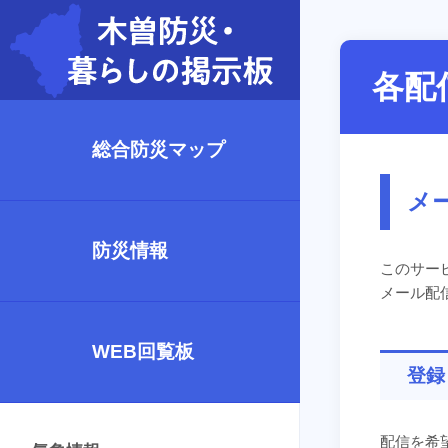
各配
総合防災マップ
メ
防災情報
このサー
メール配
WEB回覧板
登録
配信を希