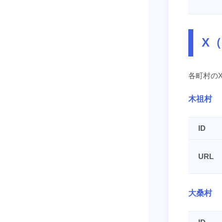
X（
各町村の
木祖村
ID
URL
大桑村