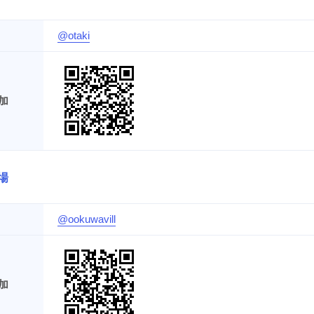
@otaki
加
場
@ookuwavill
加