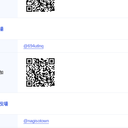
場
@694utlnq
加
役場
@nagisotown