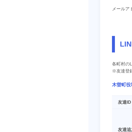
メールア
LI
各町村のL
※友達登
木曽町役
友達ID
友達追