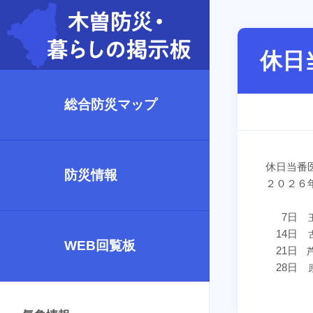
休日
総合防災マップ
休日当番
防災情報
２０２６
7日
14日
WEB回覧板
21日
28日