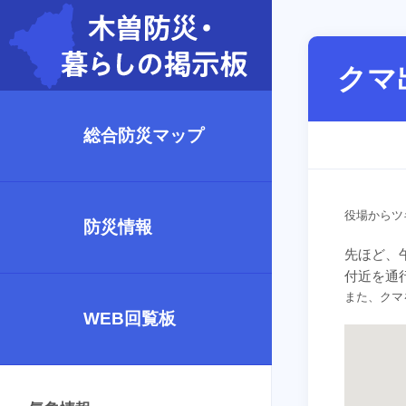
クマ
総合防災マップ
役場からツ
防災情報
先ほど、
付近を通
また、クマ
WEB回覧板