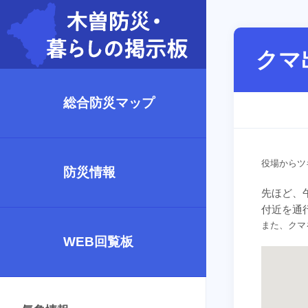
クマ
総合防災マップ
役場からツ
防災情報
先ほど、
付近を通
また、クマ
WEB回覧板