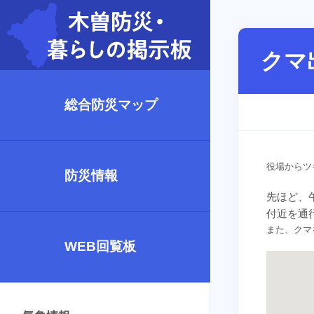
クマ
総合防災マップ
役場からツ
防災情報
先ほど、
付近を通
また、クマ
WEB回覧板