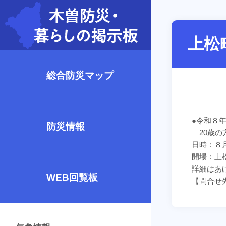
上松
総合防災マップ
●令和８
防災情報
20歳の
日時：８
開場：上
詳細はあ
WEB回覧板
【問合せ