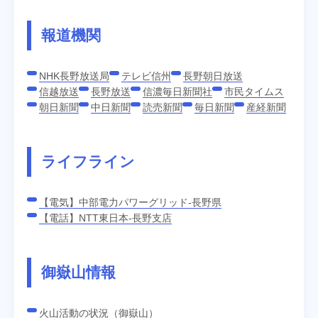
報道機関
NHK長野放送局
テレビ信州
長野朝日放送
信越放送
長野放送
信濃毎日新聞社
市民タイムス
朝日新聞
中日新聞
読売新聞
毎日新聞
産経新聞
ライフライン
【電気】中部電力パワーグリッド-長野県
【電話】NTT東日本-長野支店
御嶽山情報
火山活動の状況（御嶽山）