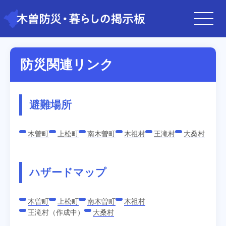
防災関連リンク
避難場所
木曽町
上松町
南木曽町
木祖村
王滝村
大桑村
ハザードマップ
木曽町
上松町
南木曽町
木祖村
王滝村（作成中）
大桑村