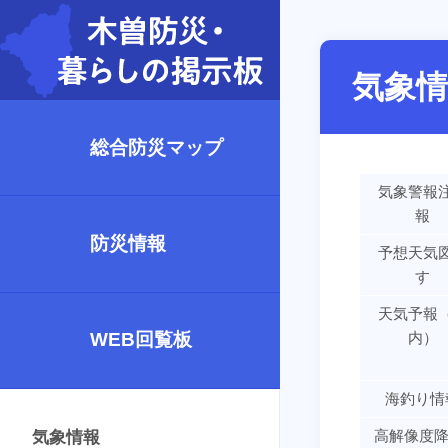
気象情
総合防災マップ
気象警報
報
防災情報
予想天気
す
天気予報
WEB回覧板
内）
海釣り情
高解像度降
気象情報