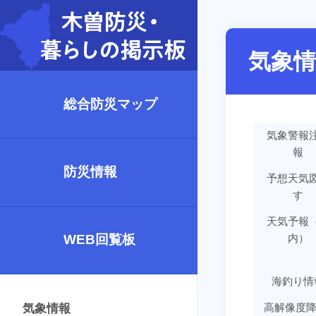
気象情
総合防災マップ
気象警報
報
防災情報
予想天気
す
天気予報
WEB回覧板
内）
海釣り情
高解像度降
気象情報