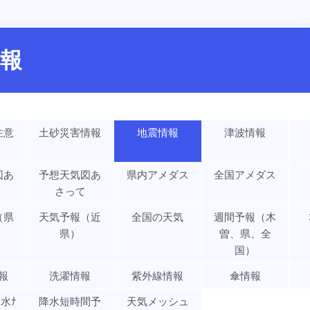
報
注意
土砂災害情報
地震情報
津波情報
図あ
予想天気図あ
県内アメダス
全国アメダス
さって
（県
天気予報（近
全国の天気
週間予報（木
県）
曽、県、全
国）
報
洗濯情報
紫外線情報
傘情報
水ﾅ
降水短時間予
天気メッシュ